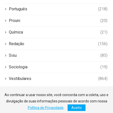
Português
(218)
Prouni
(20)
Química
(21)
Redação
(156)
Sisu
(83)
Sociologia
(19)
Vestibulares
(864)
Ao continuar a usar nosso site, você concorda com a coleta, uso e
divulgação de suas informações pessoais de acordo com nossa
Política de Privacidade
.
Aceito
©2026 — Foco Enem. Todos os direitos reservados.