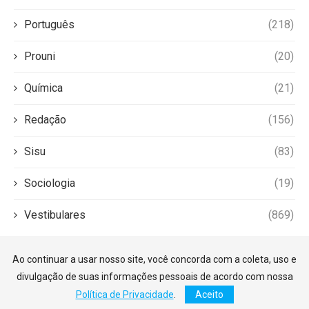
Português
(218)
Prouni
(20)
Química
(21)
Redação
(156)
Sisu
(83)
Sociologia
(19)
Vestibulares
(869)
Ao continuar a usar nosso site, você concorda com a coleta, uso e
divulgação de suas informações pessoais de acordo com nossa
Política de Privacidade
.
Aceito
©2026 — Foco Enem. Todos os direitos reservados.