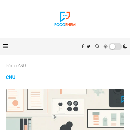
Início
»
CNU
CNU