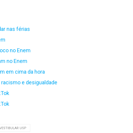
ar nas férias
nem
 foco no Enem
eram no Enem
nem em cima da hora
da racismo e desigualdade
kTok
kTok
VESTIBULAR USP