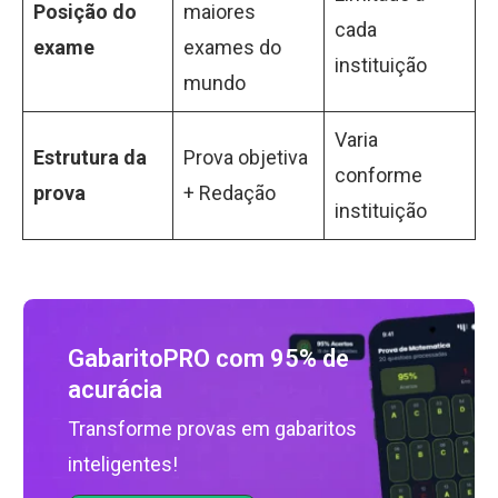
Posição do
maiores
cada
exame
exames do
instituição
mundo
Varia
Estrutura da
Prova objetiva
conforme
prova
+ Redação
instituição
GabaritoPRO com 95% de
acurácia
Transforme provas em gabaritos
inteligentes!