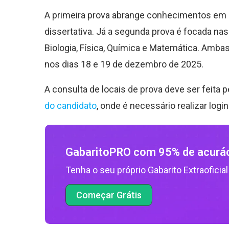
A primeira prova abrange conhecimentos em L
dissertativa. Já a segunda prova é focada nas
Biologia, Física, Química e Matemática. Amba
nos dias 18 e 19 de dezembro de 2025.
A consulta de locais de prova deve ser feita 
do candidato
, onde é necessário realizar log
GabaritoPRO com 95% de acurá
Tenha o seu próprio Gabarito Extraoficial
Começar Grátis