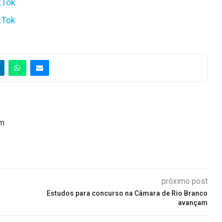
kTok
kTok
em
próximo post
Estudos para concurso na Câmara de Rio Branco
avançam