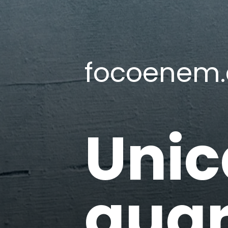
focoenem.
Unic
qua