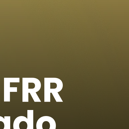
UFRR
tado