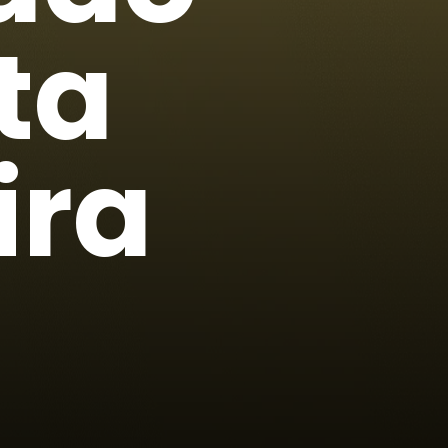
sta
ira