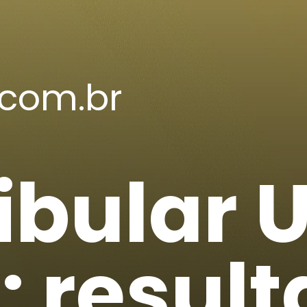
com.br
ibular 
: resul