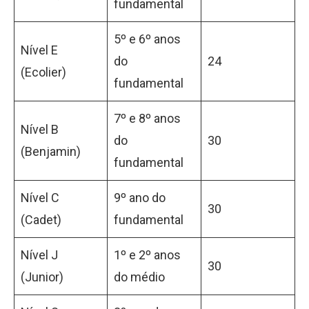
fundamental
5º e 6º anos
Nível E
do
24
(Ecolier)
fundamental
7º e 8º anos
Nível B
do
30
(Benjamin)
fundamental
Nível C
9º ano do
30
(Cadet)
fundamental
Nível J
1º e 2º anos
30
(Junior)
do médio