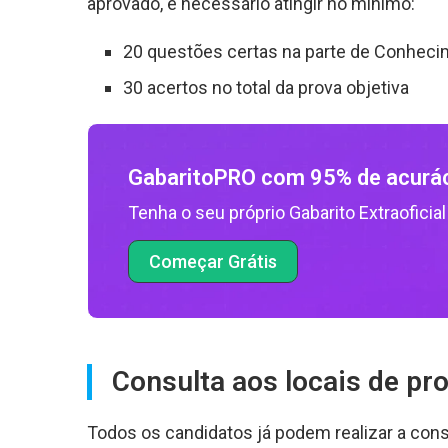
aprovado, é necessário atingir no mínimo:
20 questões certas na parte de Conheci
30 acertos no total da prova objetiva
GabaritoPRO com 95% de acurá
Tenha o seu próprio Gabarito Extraoficial
Começar Grátis
Consulta aos locais de pr
Todos os candidatos já podem realizar a consul