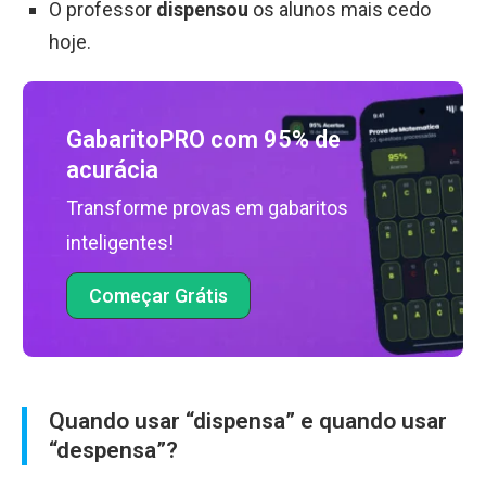
O professor
dispensou
os alunos mais cedo
hoje.
GabaritoPRO com 95% de
acurácia
Transforme provas em gabaritos
inteligentes!
Começar Grátis
Quando usar “dispensa” e quando usar
“despensa”?