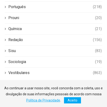
Português
(218)
Prouni
(20)
Química
(21)
Redação
(156)
Sisu
(83)
Sociologia
(19)
Vestibulares
(863)
Ao continuar a usar nosso site, você concorda com a coleta, uso e
divulgação de suas informações pessoais de acordo com nossa
Política de Privacidade
.
Aceito
©2026 — Foco Enem. Todos os direitos reservados.