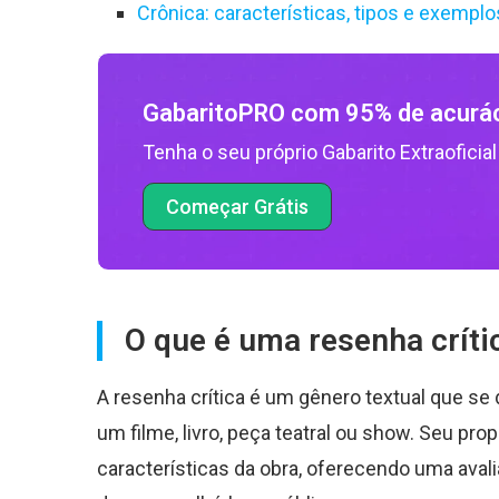
Crônica: características, tipos e exemplo
GabaritoPRO com 95% de acurá
Tenha o seu próprio Gabarito Extraoficial
Começar Grátis
O que é uma resenha críti
A resenha crítica é um gênero textual que se
um filme, livro, peça teatral ou show. Seu pro
características da obra, oferecendo uma ava