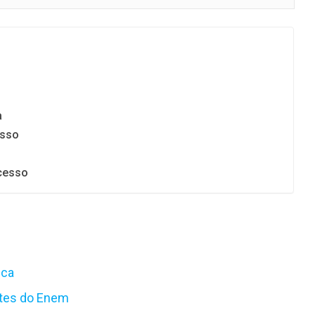
a
asso
ucesso
ica
ntes do Enem