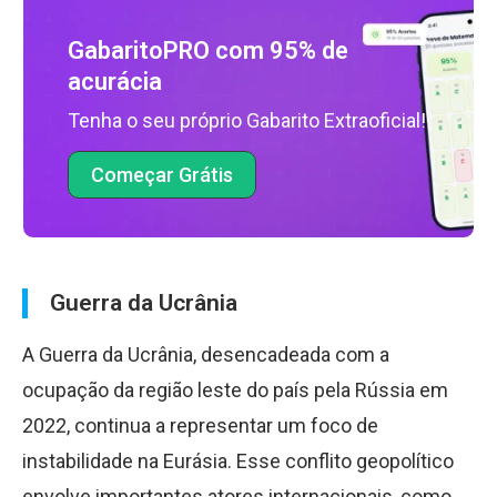
GabaritoPRO com 95% de
acurácia
Tenha o seu próprio Gabarito Extraoficial!
Começar Grátis
Guerra da Ucrânia
A Guerra da Ucrânia, desencadeada com a
ocupação da região leste do país pela Rússia em
2022, continua a representar um foco de
instabilidade na Eurásia. Esse conflito geopolítico
envolve importantes atores internacionais, como