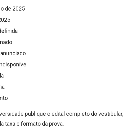
nho de 2025
 2025
definida
rmado
r anunciado
indisponível
da
ma
ento
ersidade publique o edital completo do vestibular,
a taxa e formato da prova.