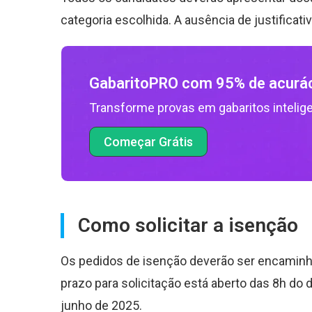
categoria escolhida. A ausência de justificati
GabaritoPRO com 95% de acurá
Transforme provas em gabaritos intelig
Começar Grátis
Como solicitar a isenção
Os pedidos de isenção deverão ser encaminhad
prazo para solicitação está aberto das 8h do 
junho de 2025.