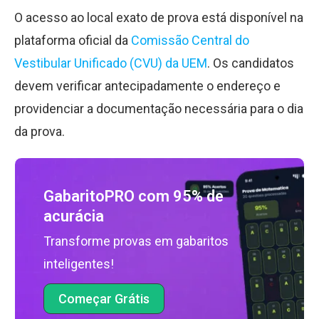
O acesso ao local exato de prova está disponível na
plataforma oficial da
Comissão Central do
Vestibular Unificado (CVU) da UEM
. Os candidatos
devem verificar antecipadamente o endereço e
providenciar a documentação necessária para o dia
da prova.
GabaritoPRO com 95% de
acurácia
Transforme provas em gabaritos
inteligentes!
Começar Grátis