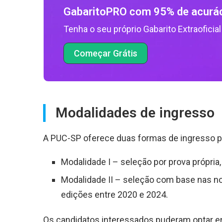
GabaritoPRO com 95% de acurá
Tenha o seu próprio Gabarito Extraoficial
Começar Grátis
Modalidades de ingresso
A PUC-SP oferece duas formas de ingresso par
Modalidade I – seleção por prova própria,
Modalidade II – seleção com base nas n
edições entre 2020 e 2024.
Os candidatos interessados puderam optar 